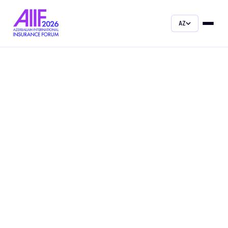
AZ
Tezliklə
Bakı · Azərbaycan
N 40°22'39" / E 49°53'31"
24—25 İYUN 2026
/
AZƏRBAYCAN BEYNƏLXALQ SIĞORTA FORUMU
Sığortanın
qlobal gələcəyi
Bakıda formalaşır